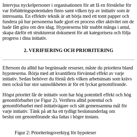
Intervjua nyckelpersoner i organisationen för att få en förståelse för
var förbättringspotentialen finns samt vilken typ av initiativ som är
intressanta. En effektiv teknik är att börja med ett tomt papper och
fundera på hur personerna hade gjort en process eller aktivitet om de
hade fått göra om den idag. Hypoteserna blir snabbt många i antal,
skapa därför ett strukturerat dokument för att kategorisera och följa
progress i dina initiativ.
2. VERIFIERING OCH PRIORITERING
Eftersom du alltid har begränsade resurser, måste du prioritera bland
hypoteserna. Börja med att kvantifiera förväntad effekt av varje
initiativ. Sedan behöver du förstå dels vilken arbetsinsats som krävs
men också hur stor sannolikheten är för ett lyckat genomförande.
Högst prioritet får de initiativ som har hög potentiell effekt och hög
genomförbarhet (se Figur 2). Verifiera alltid potential och
genomförbarhet med initiativägare och sätt gemensamma mål för
varje initiativ. Tänk på att ha ett tydligt beslutsunderlag om
beslut om genomförande ska fattas i högre instans.
Figur 2: Prioriteringsverktyg för hypoteser