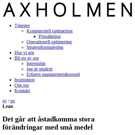
Tjänster
Kommersiell optimering
Prissättning
Operationell optimering
Strategiformulering
Hur vi gör
Bli en av oss
Internship
Jag är student
Erfaren managementkonsult
Inspiration
Om oss
Kontakt
sv
/
en
Lean
Det går att åstadkomma stora
förändringar med små medel