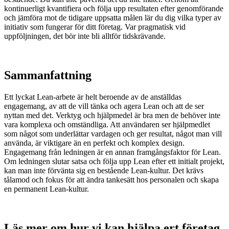
kontinuerligt kvantifiera och följa upp resultaten efter genomförande
och jämföra mot de tidigare uppsatta målen lär du dig vilka typer av
initiativ som fungerar för ditt företag. Var pragmatisk vid
uppföljningen, det bör inte bli alltför tidskrävande.
Sammanfattning
Ett lyckat Lean-arbete är helt beroende av de anställdas
engagemang, av att de vill tänka och agera Lean och att de ser
nyttan med det. Verktyg och hjälpmedel är bra men de behöver inte
vara komplexa och omständliga. Att användaren ser hjälpmedlet
som något som underlättar vardagen och ger resultat, något man vill
använda, är viktigare än en perfekt och komplex design.
Engagemang från ledningen är en annan framgångsfaktor för Lean.
Om ledningen slutar satsa och följa upp Lean efter ett initialt projekt,
kan man inte förvänta sig en bestående Lean-kultur. Det krävs
tålamod och fokus för att ändra tankesätt hos personalen och skapa
en permanent Lean-kultur.
Läs mer om hur vi kan hjälpa ert företag