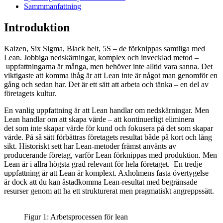
Sammmanfattning
Introduktion
Kaizen, Six Sigma, Black belt, 5S – de förknippas samtliga med
Lean. Jobbiga nedskärningar, komplex och invecklad metod –
uppfattningarna är många, men behöver inte alltid vara sanna. Det
viktigaste att komma ihåg är att Lean inte är något man genomför en
gång och sedan har. Det är ett sätt att arbeta och tänka – en del av
företagets kultur.
En vanlig uppfattning är att Lean handlar om nedskärningar. Men
Lean handlar om att skapa värde – att kontinuerligt eliminera
det som inte skapar värde för kund och fokusera på det som skapar
värde. På så sätt förbättras företagets resultat både på kort och lång
sikt. Historiskt sett har Lean-metoder främst använts av
producerande företag, varför Lean förknippas med produktion. Men
Lean är i allra högsta grad relevant för hela företaget. En tredje
uppfattning är att Lean är komplext. Axholmens fasta övertygelse
är dock att du kan åstadkomma Lean-resultat med begränsade
resurser genom att ha ett strukturerat men pragmatiskt angreppssätt.
Figur 1: Arbetsprocessen för lean