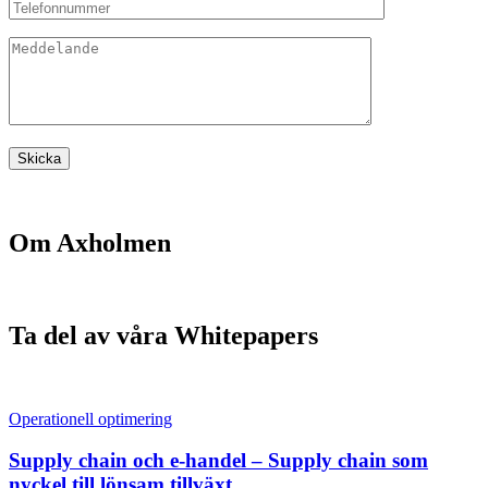
Om Axholmen
Ta del av våra Whitepapers
Operationell optimering
Supply chain och e-handel – Supply chain som
nyckel till lönsam tillväxt