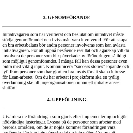
3. GENOMFÖRANDE
Initiativägaren som har verifierat och beslutat om initiativet måste
stödja genomförandet och i viss mån vara involverad. För att skapa
en bra arbetsbalans bör andra personer involveras som kan avlasta
initiativägaren. För att uppnå bestående resultat och ägarskap vill du
involvera de personer som blir påverkade av förändringen så tidigt
som möjligt i genomförandet. I många fall kan dessa personer även
bidra med viktig input. Kommunicera ”success stories” löpande och
lyft fram personer som har gjort en bra insats för att skapa intresse
för Lean-arbetet. Om du har arbetat i projektform ska en tydlig
överlämning ske till linjeorganisationen innan ett initiativ anses
slutfört.
4. UPPFÖLJNING
Utvärdera de förändringar som gjorts efter implementering och gör
nödvändiga justeringar. Lyssna på de personer som arbetar med
berörda områden, om de är nöjda kommer förändringen vara
bestående. Du kan inte påverka det du inte mäter. Genom att