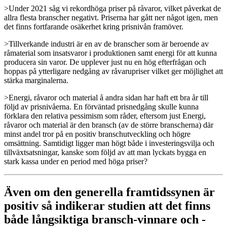
>Under 2021 såg vi rekordhöga priser på råvaror, vilket påverkat de
allra flesta branscher negativt. Priserna har gått ner något igen, men
det finns fortfarande osäkerhet kring prisnivån framöver.
>Tillverkande industri är en av de branscher som är beroende av
råmaterial som insatsvaror i produktionen samt energi för att kunna
producera sin varor. De upplever just nu en hög efterfrågan och
hoppas på ytterligare nedgång av råvarupriser vilket ger möjlighet att
stärka marginalerna.
>Energi, råvaror och material å andra sidan har haft ett bra år till
följd av prisnivåerna. En förväntad prisnedgång skulle kunna
förklara den relativa pessimism som råder, eftersom just Energi,
råvaror och material är den bransch (av de större branscherna) där
minst andel tror på en positiv branschutveckling och högre
omsättning. Samtidigt ligger man högt både i investeringsvilja och
tillväxtsatsningar, kanske som följd av att man lyckats bygga en
stark kassa under en period med höga priser?
Även om den generella framtidssynen är
positiv så indikerar studien att det finns
både långsiktiga bransch-vinnare och -