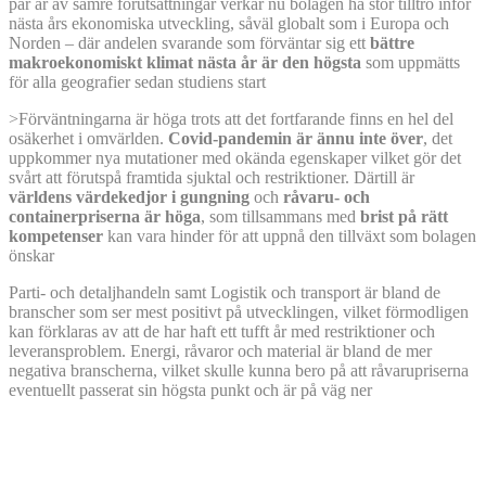
par år av sämre förutsättningar verkar nu bolagen ha stor tilltro inför
nästa års ekonomiska utveckling, såväl globalt som i Europa och
Norden – där andelen svarande som förväntar sig ett
bättre
makroekonomiskt klimat nästa år är den högsta
som uppmätts
för alla geografier sedan studiens start
>Förväntningarna är höga trots att det fortfarande finns en hel del
osäkerhet i omvärlden.
Covid-pandemin är ännu inte över
, det
uppkommer nya mutationer med okända egenskaper vilket gör det
svårt att förutspå framtida sjuktal och restriktioner. Därtill är
världens värdekedjor i gungning
och
råvaru- och
containerpriserna är höga
, som tillsammans med
brist på rätt
kompetenser
kan vara hinder för att uppnå den tillväxt som bolagen
önskar
Parti- och detaljhandeln samt Logistik och transport är bland de
branscher som ser mest positivt på utvecklingen, vilket förmodligen
kan förklaras av att de har haft ett tufft år med restriktioner och
leveransproblem. Energi, råvaror och material är bland de mer
negativa branscherna, vilket skulle kunna bero på att råvarupriserna
eventuellt passerat sin högsta punkt och är på väg ner