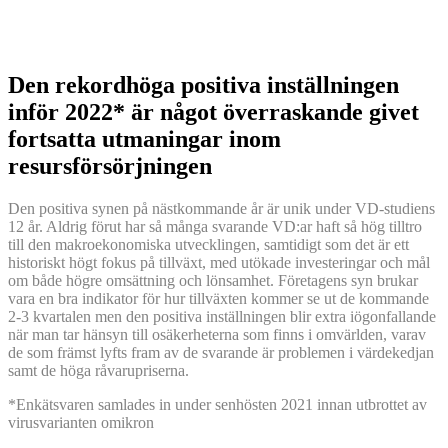
Den rekordhöga positiva inställningen
inför 2022* är något överraskande givet
fortsatta utmaningar inom
resursförsörjningen
Den positiva synen på nästkommande år är unik under VD-studiens
12 år. Aldrig förut har så många svarande VD:ar haft så hög tilltro
till den makroekonomiska utvecklingen, samtidigt som det är ett
historiskt högt fokus på tillväxt, med utökade investeringar och mål
om både högre omsättning och lönsamhet. Företagens syn brukar
vara en bra indikator för hur tillväxten kommer se ut de kommande
2-3 kvartalen men den positiva inställningen blir extra iögonfallande
när man tar hänsyn till osäkerheterna som finns i omvärlden, varav
de som främst lyfts fram av de svarande är problemen i värdekedjan
samt de höga råvarupriserna.
*Enkätsvaren samlades in under senhösten 2021 innan utbrottet av
virusvarianten omikron