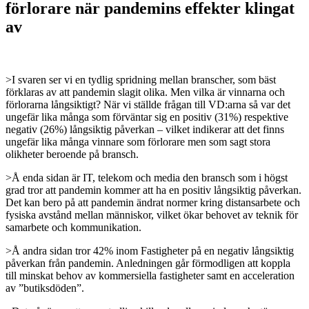
förlorare när pandemins effekter klingat
av
>I svaren ser vi en tydlig spridning mellan branscher, som bäst
förklaras av att pandemin slagit olika. Men vilka är vinnarna och
förlorarna långsiktigt? När vi ställde frågan till VD:arna så var det
ungefär lika många som förväntar sig en positiv (31%) respektive
negativ (26%) långsiktig påverkan – vilket indikerar att det finns
ungefär lika många vinnare som förlorare men som sagt stora
olikheter beroende på bransch.
>Å enda sidan är IT, telekom och media den bransch som i högst
grad tror att pandemin kommer att ha en positiv långsiktig påverkan.
Det kan bero på att pandemin ändrat normer kring distansarbete och
fysiska avstånd mellan människor, vilket ökar behovet av teknik för
samarbete och kommunikation.
>Å andra sidan tror 42% inom Fastigheter på en negativ långsiktig
påverkan från pandemin. Anledningen går förmodligen att koppla
till minskat behov av kommersiella fastigheter samt en acceleration
av ”butiksdöden”.