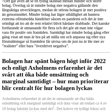
>Det går även att se en tydlig skillnad mellan mindre och större
bolag. Överlag så är mindre bolag mer negativa gällande den
långsiktiga utvecklingen, medan de största bolagen är mer positiva
än genomsnittet. Mindre bolag har lägre uthållighet att hantera
extrema oförutsedda händelser såsom en pandemi och det är inte
orimligt att tro att de rent relativt blivit hårdare drabbade. Det kanske
fortfarande är utmanande för flera och det gör att man inte vågar
vara för positiv om framtiden. Samtidigt har mindre bolag gång efter
gång visat att man är bra på att ställa om och anpassa sig efter nya
förutsättningar så framtiden får utvisa om de just nu är lite mer av
”realister” eller bara ”överdrivet negativa”.
Bolagen har spänt bågen högt inför 2022
och enligt Axholmens erfarenhet är det
svårt att öka både omsättning och
marginal samtidigt – hur man prioriterar
blir centralt för hur bolagen lyckas
Axholmens erfarenhet är att det är utmanande att öka båda
omsättning och marginal samtidigt och data visar att endast ca 4 av
1
10 bolag faktiskt lyckas med det
. Det kräver ett tydligt fokus och