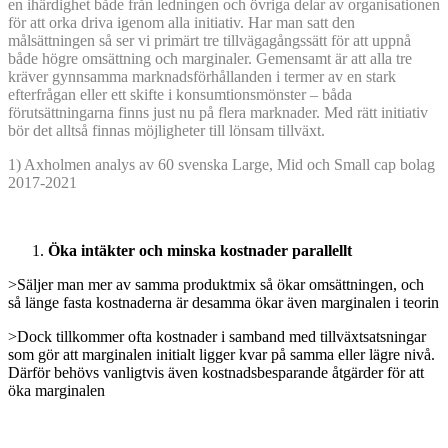
en ihärdighet både från ledningen och övriga delar av organisationen
för att orka driva igenom alla initiativ. Har man satt den
målsättningen så ser vi primärt tre tillvägagångssätt för att uppnå
både högre omsättning och marginaler. Gemensamt är att alla tre
kräver gynnsamma marknadsförhållanden i termer av en stark
efterfrågan eller ett skifte i konsumtionsmönster – båda
förutsättningarna finns just nu på flera marknader. Med rätt initiativ
bör det alltså finnas möjligheter till lönsam tillväxt.
1) Axholmen analys av 60 svenska Large, Mid och Small cap bolag
2017-2021
Öka intäkter och minska kostnader parallellt
>Säljer man mer av samma produktmix så ökar omsättningen, och
så länge fasta kostnaderna är desamma ökar även marginalen i teorin
>Dock tillkommer ofta kostnader i samband med tillväxtsatsningar
som gör att marginalen initialt ligger kvar på samma eller lägre nivå.
Därför behövs vanligtvis även kostnadsbesparande åtgärder för att
öka marginalen