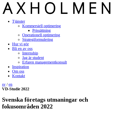
Tjänster
Kommersiell optimering
Prissättning
Operationell optimering
Strategiformulering
Hur vi gör
Bli en av oss
Internship
Jag är student
Erfaren managementkonsult
Inspiration
Om oss
Kontakt
sv
/
en
VD-Studie 2022
Svenska företags utmaningar och
fokusområden 2022