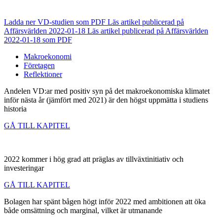
Ladda ner VD-studien som PDF
Läs artikel publicerad på
Affärsvärlden 2022-01-18
Läs artikel publicerad på Affärsvärlden
2022-01-18 som PDF
Makroekonomi
Företagen
Reflektioner
Andelen VD:ar med positiv syn på det makroekonomiska klimatet
inför nästa år (jämfört med 2021) är den högst uppmätta i studiens
historia
GÅ TILL KAPITEL
2022 kommer i hög grad att präglas av tillväxtinitiativ och
investeringar
GÅ TILL KAPITEL
Bolagen har spänt bågen högt inför 2022 med ambitionen att öka
både omsättning och marginal, vilket är utmanande