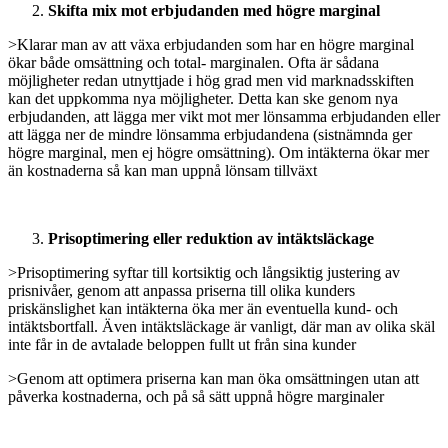
Skifta mix mot erbjudanden med högre marginal
>Klarar man av att växa erbjudanden som har en högre marginal
ökar både omsättning och total- marginalen. Ofta är sådana
möjligheter redan utnyttjade i hög grad men vid marknadsskiften
kan det uppkomma nya möjligheter. Detta kan ske genom nya
erbjudanden, att lägga mer vikt mot mer lönsamma erbjudanden eller
att lägga ner de mindre lönsamma erbjudandena (sistnämnda ger
högre marginal, men ej högre omsättning). Om intäkterna ökar mer
än kostnaderna så kan man uppnå lönsam tillväxt
Prisoptimering eller reduktion av intäktsläckage
>Prisoptimering syftar till kortsiktig och långsiktig justering av
prisnivåer, genom att anpassa priserna till olika kunders
priskänslighet kan intäkterna öka mer än eventuella kund- och
intäktsbortfall. Även intäktsläckage är vanligt, där man av olika skäl
inte får in de avtalade beloppen fullt ut från sina kunder
>Genom att optimera priserna kan man öka omsättningen utan att
påverka kostnaderna, och på så sätt uppnå högre marginaler