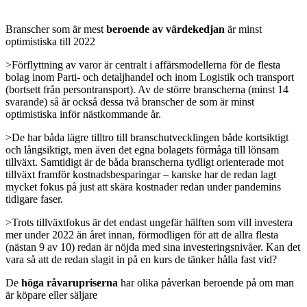
Branscher som är mest
beroende av värdekedjan
är minst
optimistiska till 2022
>Förflyttning av varor är centralt i affärsmodellerna för de flesta
bolag inom Parti- och detaljhandel och inom Logistik och transport
(bortsett från persontransport). Av de större branscherna (minst 14
svarande) så är också dessa två branscher de som är minst
optimistiska inför nästkommande år.
>De har båda lägre tilltro till branschutvecklingen både kortsiktigt
och långsiktigt, men även det egna bolagets förmåga till lönsam
tillväxt. Samtidigt är de båda branscherna tydligt orienterade mot
tillväxt framför kostnadsbesparingar – kanske har de redan lagt
mycket fokus på just att skära kostnader redan under pandemins
tidigare faser.
>Trots tillväxtfokus är det endast ungefär hälften som vill investera
mer under 2022 än året innan, förmodligen för att de allra flesta
(nästan 9 av 10) redan är nöjda med sina investeringsnivåer. Kan det
vara så att de redan slagit in på en kurs de tänker hålla fast vid?
De
höga
råvarupriserna
har olika påverkan beroende på om man
är köpare eller säljare