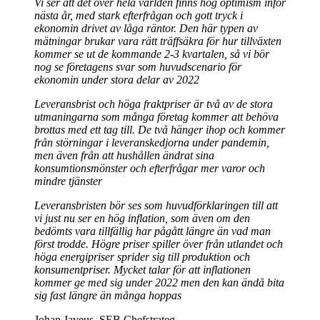
Vi ser att det över hela världen finns hög optimism inför
nästa år, med stark efterfrågan och gott tryck i
ekonomin drivet av låga räntor. Den här typen av
mätningar brukar vara rätt träffsäkra för hur tillväxten
kommer se ut de kommande 2-3 kvartalen, så vi bör
nog se företagens svar som huvudscenario för
ekonomin under stora delar av 2022
Leveransbrist och höga fraktpriser är två av de stora
utmaningarna som många företag kommer att behöva
brottas med ett tag till. De två hänger ihop och kommer
från störningar i leveranskedjorna under pandemin,
men även från att hushållen ändrat sina
konsumtionsmönster och efterfrågar mer varor och
mindre tjänster
Leveransbristen bör ses som huvudförklaringen till att
vi just nu ser en hög inflation, som även om den
bedömts vara tillfällig har pågått längre än vad man
först trodde. Högre priser spiller över från utlandet och
höga energipriser sprider sig till produktion och
konsumentpriser. Mycket talar för att inflationen
kommer ge med sig under 2022 men den kan ändå bita
sig fast längre än många hoppas
Johan Javeus, SEB Chefstrateg